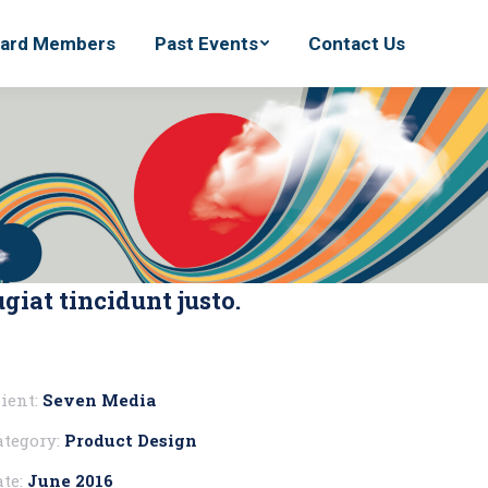
ard Members
ard Members
Past Events
Past Events
Contact Us
Contact Us
giat tincidunt justo.
ient:
Seven Media
ategory:
Product Design
te:
June 2016