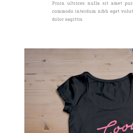
Proin ultrices nulla sit amet pur
commodo interdum nibh eget volutp
dolor sagittis.