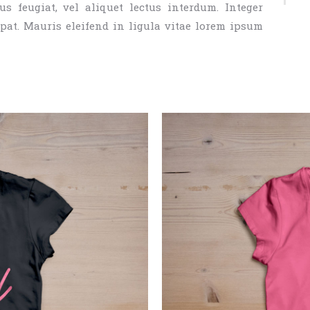
us feugiat, vel aliquet lectus interdum. Integer
at. Mauris eleifend in ligula vitae lorem ipsum