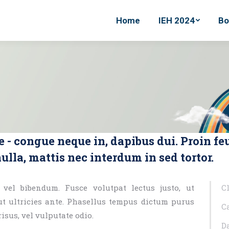
Home
Home
IEH 2024
IEH 2024
Bo
Bo
e - congue neque in, dapibus dui. Proin feu
ulla, mattis nec interdum in sed tortor.
 vel bibendum. Fusce volutpat lectus justo, ut
Cl
ut ultricies ante. Phasellus tempus dictum purus
C
sus, vel vulputate odio.
Da