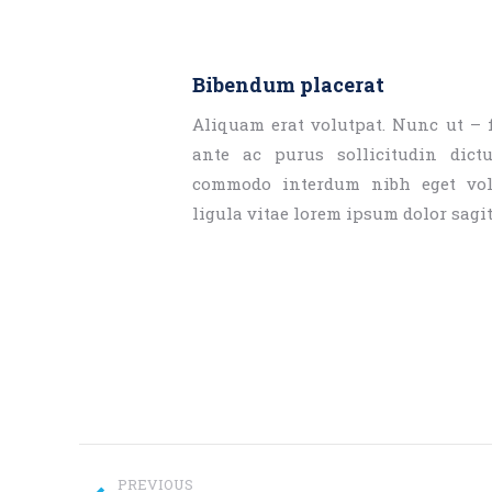
Bibendum placerat
Aliquam erat volutpat. Nunc ut – 
ante ac purus sollicitudin dict
commodo interdum nibh eget volu
ligula vitae lorem ipsum dolor sagit
Project
PREVIOUS